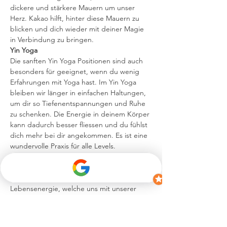
dickere und stärkere Mauern um unser 
Herz. Kakao hilft, hinter diese Mauern zu 
blicken und dich wieder mit deiner Magie 
in Verbindung zu bringen.
Yin Yoga
Die sanften Yin Yoga Positionen sind auch 
besonders für geeignet, wenn du wenig 
Erfahrungen mit Yoga hast. Im Yin Yoga 
bleiben wir länger in einfachen Haltungen, 
um dir so Tiefenentspannungen und Ruhe 
zu schenken. Die Energie in deinem Körper 
kann dadurch besser fliessen und du fühlst 
dich mehr bei dir angekommen. Es ist eine 
wundervolle Praxis für alle Levels.
Reiki Healing
Reiki ist eine japanische Energie- und 
Heilkunst. Es ist unsere universelle 
Lebensenergie, welche uns mit unserer 
Liebe verbindet und uns Heilung und Ruhe 
schenkt. Tauche in die wohltuende Energie 
des Reiki…