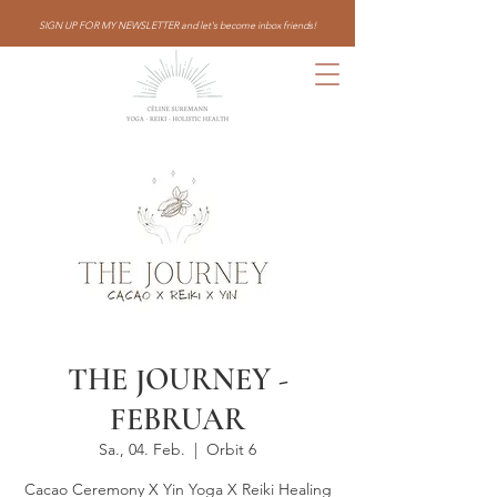
SIGN UP FOR MY NEWSLETTER and let's become inbox friends!
THE JOURNEY -
FEBRUAR
Sa., 04. Feb.
  |  
Orbit 6
Cacao Ceremony X Yin Yoga X Reiki Healing