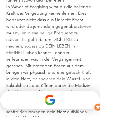
fühlen? Wovon dich befreien?

In Waves of Forgiving wirst du die heilende 
Kraft der Vergebung kennenlernen. Dies 
bedeutet nicht dass aus Unrecht Recht 
wird oder du jemandem gegenüberstehen 
musst, um diese heilige Frequenz zu 
nutzen. Es geht darum DICh FREI zu 
machen, sodass du DEIN LEBEN in 
FREIHEIT leben kannst - ohne zu 
verleumden was in der Vergangenheit 
geschah. Mit erdenden Posen aus dem 
bringen wir physisch und energetisch Kraft 
in dein Herz, balancieren dein Wurzel- und 
Sakralchakra und öffnen durch die Medizin 
des Herzens die Verbindung zu dir mit 
einer 
. Ergänzt wird die Reise durch die 
, 
welche tiefe Heilung zulässt und durch 
sanfte Berührungen dein Herz aufblühen 
lässt.
Yin Yoga
Kakao-
Zeremonie
zauberhafte
Reiki-Energie
Kakao Zeremonie