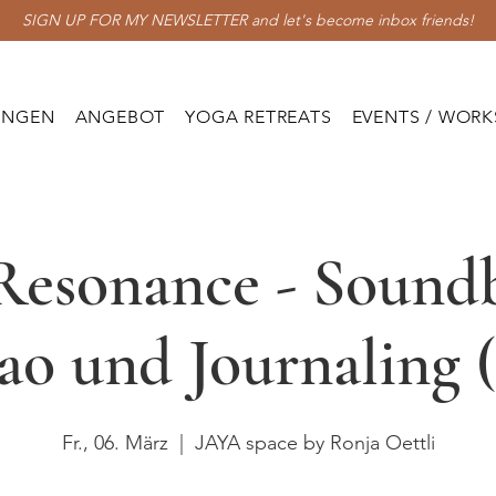
SIGN UP FOR MY NEWSLETTER and let's become inbox friends!
UNGEN
ANGEBOT
YOGA RETREATS
EVENTS / WOR
Resonance - Sound
ao und Journaling 
Fr., 06. März
  |  
JAYA space by Ronja Oettli