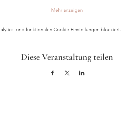
Mehr anzeigen
ytics- und funktionalen Cookie-Einstellungen blockiert.
Diese Veranstaltung teilen
o@celinesuremann.ch
Impressum & Datens
AGB
eline.s
ne Suremann