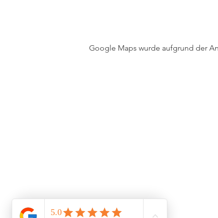
Google Maps wurde aufgrund der Anal
hell
iamc
Céli