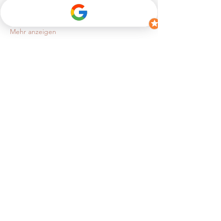
🦶 
Was erwartet dich?
Mehr anzeigen
Tickets
Verkauf beendet
Tickettyp
Last Minute Ticket(2 Personen)
Mehr Infos
Preis
CHF 120.00
+CHF 3.00 Ticket-Servicegebühr