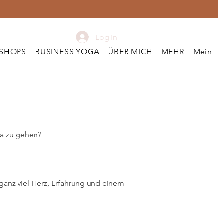
Log In
KSHOPS
BUSINESS YOGA
ÜBER MICH
MEHR
Meine
ga zu gehen?
t ganz viel Herz, Erfahrung und einem