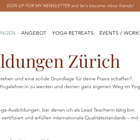
SIGN UP FOR MY NEWSLETTER and let's become inbox friends!
UNGEN
ANGEBOT
YOGA RETREATS
EVENTS / WOR
ildungen Zürich
stehen und eine solide Grundlage für deine Praxis schaffen?
e:r Yogalehrer:in zu werden und deinen ganz eigenen Weg im Yo
Yoga-Ausbildungen, bei denen ich als Lead Teacherin tätig bin.
zertifiziert und erfüllen internationale Qualitätsstandards – mi