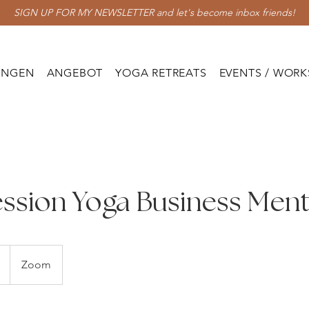
SIGN UP FOR MY NEWSLETTER and let's become inbox friends!
UNGEN
ANGEBOT
YOGA RETREATS
EVENTS / WOR
ession Yoga Business Men
Zoom