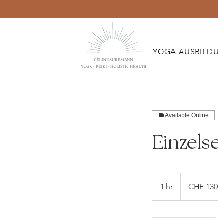
YOGA AUSBILD
Available Online
Einzels
130
Swiss
1 hr
1
CHF 130
francs
h