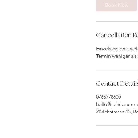
Book Now
Cancellation Po
Einzelsessions, we
Termin weniger als
Contact Detail
0765778600
hello@celinesurem
Zürichstrasse 13, 