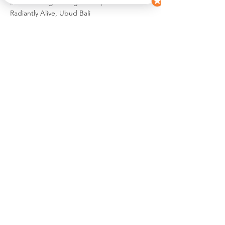
Informed Yoga & Yoga Nidra,
Radiantly Alive, Ubud Bali
50h Traditional Hatha Yoga
Wanda Badwal, Online
30h Alchemy of Sound, Sound Practitioner
Training
Soulravel, Zurich
25h Teaching Methodology & Sequencing
Stephen Thomas, Zurich
10h Creative Sequencing
Nathalie Grahlert, Nürnberg Germany
Reiki Grad 1
Ann-Sophie Bünting, Online
Reiki Grad 2
Carina Iten, Tendermind, Zurich