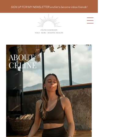
SIGN UP FOR MY NEWSLETTER and let's become inbox friends!
ABOUT
CÉLINE